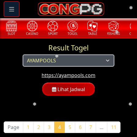
❅
SLOT
CASINO
SPORT
TOGEL
TABLE
FISHING
COCK
❅
Result Togel
❅
https://ayampools.com
Lihat Jadwal
❅
❅
Page
1
2
3
4
5
6
7
...
11