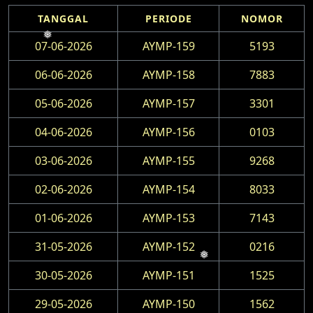
TANGGAL
PERIODE
NOMOR
07-06-2026
AYMP-159
5193
❅
06-06-2026
AYMP-158
7883
05-06-2026
AYMP-157
3301
04-06-2026
AYMP-156
0103
03-06-2026
AYMP-155
9268
02-06-2026
AYMP-154
8033
01-06-2026
AYMP-153
7143
31-05-2026
AYMP-152
0216
❅
30-05-2026
AYMP-151
1525
29-05-2026
AYMP-150
1562