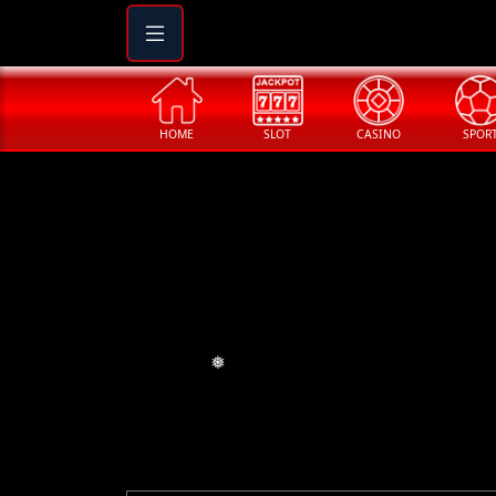
HOME
SLOT
CASINO
SPOR
❅