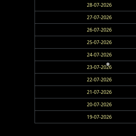
28-07-2026
27-07-2026
26-07-2026
25-07-2026
24-07-2026
23-07-2026
❅
22-07-2026
21-07-2026
20-07-2026
19-07-2026