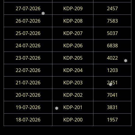
27-07-2026
KDP-209
2457
❅
26-07-2026
KDP-208
7583
25-07-2026
KDP-207
5037
24-07-2026
KDP-206
6838
23-07-2026
KDP-205
4022
❅
22-07-2026
KDP-204
1203
21-07-2026
KDP-203
2451
❅
20-07-2026
KDP-202
7041
19-07-2026
KDP-201
3831
❅
18-07-2026
KDP-200
1957