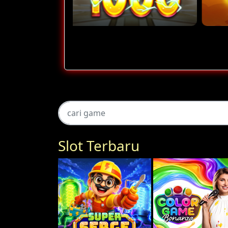
Slot Terbaru