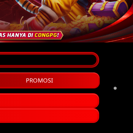
PROMOSI
❅