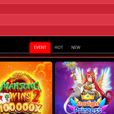
EVENT
HOT
NEW