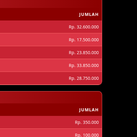
JUMLAH
Rp. 23.850.000
Rp. 33.850.000
Rp. 28.750.000
Rp. 29.650.000
Rp. 11.500.000
JUMLAH
Rp. 850.000
❅
Rp. 550.000