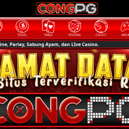
T
TOGEL
TABLE
FISHING
COCK F.
ARC
yam, dan LIve Casino.