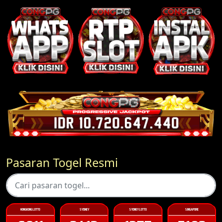
Pasaran Togel Resmi
HONGKONG LOTTO
SYDNEY
SYDNEY LOTTO
SINGAPORE