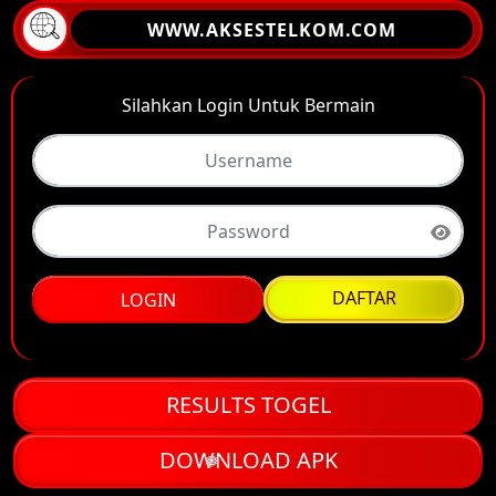
WWW.AKSESTELKOM.COM
❅
❅
Silahkan Login Untuk Bermain
DAFTAR
LOGIN
RESULTS TOGEL
DOWNLOAD APK