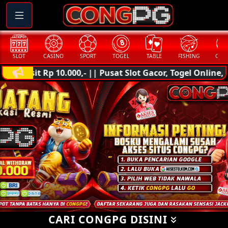
SLOT
CASINO
SPORT
TOGEL
TABLE
FISHING
COCK
10.000,- || Pusat Slot Gacor, Togel Online, Parlay, Sa
CARI CONGPG DISINI