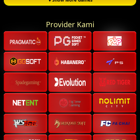
Provider Kami
❅