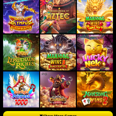
❅
❅
▼Show More Games